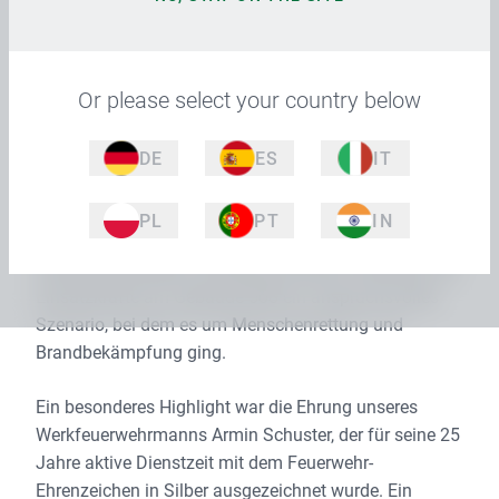
70 intensiven Ausbildungsstunden erlangten die
Teilnehmerinnen umfassendes Wissen in den
Bereichen Rechtsgrundlagen, Brandbekämpfung und
Or please select your country below
Erste Hilfe. #wirsindstolzaufeuch!
Ende Juni stand die Halbjahres-Hauptübung unserer
DE
ES
IT
Werkfeuerwehr auf dem Programm, die gemeinsam
mit den Feuerwehren aus Türkheim und Irsingen
PL
PT
IN
durchgeführt wurde. Unter den wachsamen Augen von
Kreisbrandinspektor Wolfgang Heimpel meisterten die
Einsatzkräfte am Gebäude 508 ein anspruchsvolles
Szenario, bei dem es um Menschenrettung und
Brandbekämpfung ging.
Ein besonderes Highlight war die Ehrung unseres
Werkfeuerwehrmanns Armin Schuster, der für seine 25
Jahre aktive Dienstzeit mit dem Feuerwehr-
Ehrenzeichen in Silber ausgezeichnet wurde. Ein