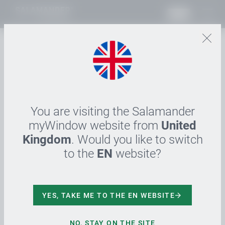
RO
23.05.2023
Stellungnahme zur
Veröffentlichung | THE
INSIDER 17 May 2023
You are visiting the Salamander
myWindow website from
United
Kingdom
. Would you like to switch
Die Geschäftsleitung der Salamander Industrie-
Produkte GmbH nimmt zu der „THE INSIDER“
to the
EN
website?
Veröffentlichung wie folgt Stellung und informiert
über die sofortige Einstellung der Belieferung von
Russland und Belarus.
YES, TAKE ME TO THE EN WEBSITE
Vergangenen Mittwoch berichtete „THE INSIDER“ über
NO, STAY ON THE SITE