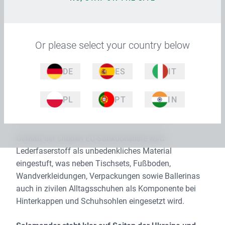
europäische Unternehmen, welche russische
Unternehmen beliefern, die unter anderem auch
Produkte für den russischen Angriffskrieg gegen die
Ukraine herstellen.
Or please select your country below
Unter den, in dem Bericht genannten, Unternehmen
DE
ES
IT
wurde zur Erschütterung der Salamander Industrie-
Produkte GmbH auch das ausschließlich auf
PL
PT
IN
Lederrecycling spezialisierte Tochterunternehmen
„Salamander Premium Solutions“ genannt.
Gemäß der strikten EU-Sanktionsliste wird
Lederfaserstoff als unbedenkliches Material
eingestuft, was neben Tischsets, Fußboden,
Wandverkleidungen, Verpackungen sowie Ballerinas
auch in zivilen Alltagsschuhen als Komponente bei
Hinterkappen und Schuhsohlen eingesetzt wird.