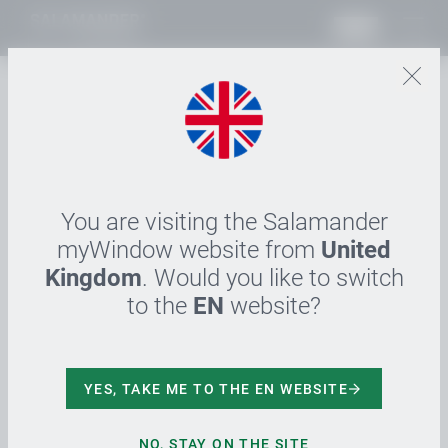
RO
24.02.2022
SALAMANDER Window &
Door Systems gewinnt TOP
100 Innovations-
You are visiting the Salamander
myWindow website from
United
Auszeichnung
Kingdom
. Would you like to switch
to the
EN
website?
Im diesjährigen TOP 100 Wettbewerb hat
Salamander Window & Door Systems als
Ideenschmiede überzeugt und dafür das begehrte
Siegel 2022 für Innovation verliehen bekommen.
YES, TAKE ME TO THE EN WEBSITE
Salamander definiert mit seiner
myWindow_Strategie das Fenster als ein erlebbares,
NO, STAY ON THE SITE