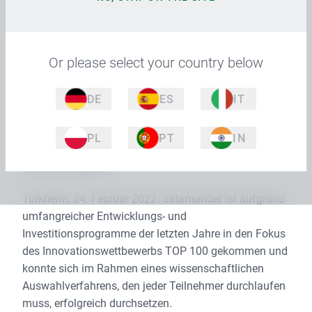
begehrliches und nachhaltiges Design-Produkt und
versteht dieses dabei als Bindeglied zwischen
wertiger Gebäudefassade und anspruchsvollem
Interieur-Design. Nur wenige und besonders
Or please select your country below
innovative mittelständischen Unternehmen wird
dieser Innovationspreis zuteil. Am 24. Juni wird
DE
ES
IT
Salamander für diese Leistungen zusätzlich vom
Mentor des Wettbewerbs, dem
PL
PT
IN
Wissenschaftsjournalisten Ranga Yogeshwar,
persönlich geehrt.
Türkheim, 24. Februar 2022. Salamander ist aufgrund
umfangreicher Entwicklungs- und
Investitionsprogramme der letzten Jahre in den Fokus
des Innovationswettbewerbs TOP 100 gekommen und
konnte sich im Rahmen eines wissenschaftlichen
Auswahlverfahrens, den jeder Teilnehmer durchlaufen
muss, erfolgreich durchsetzen.